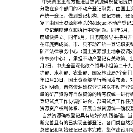
中央高度重视为推进自然资源确权登记提供了
分散在多个部门的不动产登记职责，由国土
产统一登记，做到登记机构、登记簿册、登记依据和
复了由国土资源部牵头的&ldquo;不动产登
一登记制度建立和执行中的问题。同年5月
度加快建立。同年6月，国务院领导主持召
在年底完成省、市、县不动产统一登记职责整
矿产法律事务中心（国土资源部土地争议调
律事务中心），承担不动产登记有关政策、业
月2日，中央全面深化改革领导小组第二十
护部、水利部、农业部、国家林业局7个部
年12月23日，国土资源部举行新闻发布会
法》明确，自然资源确权登记将以不动产登
量的矿产资源等自然资源的所有权统一进行确权
登记试点工作协调推进会，部署试点工作任
资源资产权利体系、开展自然资源统一确权
自然资源确权登记具有较好的实践基础。当
断完善且有的已实现全部登记，各门类自然
总登记和初始登记已基本完成，集体建设用