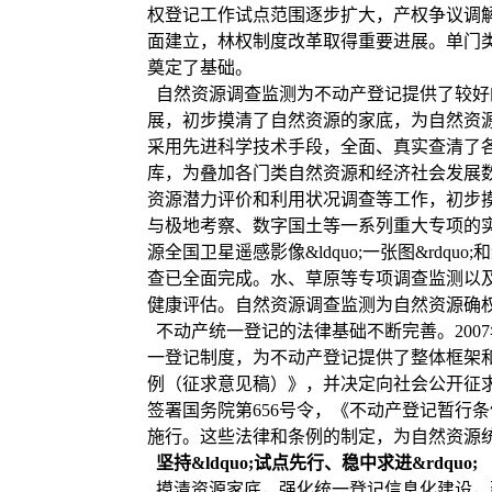
权登记工作试点范围逐步扩大，产权争议调
面建立，林权制度改革取得重要进展。单门
奠定了基础。
自然资源调查监测为不动产登记提供了较好
展，初步摸清了自然资源的家底，为自然资
采用先进科学技术手段，全面、真实查清了
库，为叠加各门类自然资源和经济社会发展数
资源潜力评价和利用状况调查等工作，初步
与极地考察、数字国土等一系列重大专项的
源全国卫星遥感影像&ldquo;一张图&rd
查已全面完成。水、草原等专项调查监测以
健康评估。自然资源调查监测为自然资源确
不动产统一登记的法律基础不断完善。200
一登记制度，为不动产登记提供了整体框架和
例（征求意见稿）》，并决定向社会公开征求
签署国务院第656号令，《不动产登记暂行条
施行。这些法律和条例的制定，为自然资源
坚持&ldquo;试点先行、稳中求进&rdquo;
摸清资源家底，强化统一登记信息化建设，