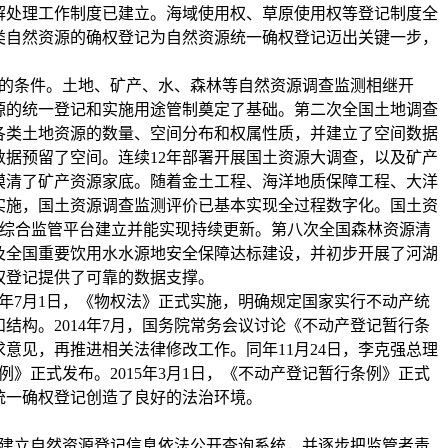
解处理工作制度已建立。海域使用权、草原使用权等登记制度全
类自然资源的确权登记为自然资源统一确权登记迈出关键一步，
的条件。土地、矿产、水、森林等自然资源调查监测相继开
源的统一登记和实施用途管制奠定了基础。第二次全国土地调查
各类土地资源的数量、空间分布和权属性质，并建立了空间数据
据预留了空间。连续12年部署开展国土资源大调查，以及矿产
摸清了矿产资源家底。随着金土工程、海洋地质保障工程、大洋
实施，国土资源调查监测评价已基本实现全过程数字化。国土资
quo;和综合监管平台建立并能实现持续更新。第八次全国森林资源清
及全国重要饮用水水源地安全保障达标建设，并初步开展了河湖
权登记提供了可靠的数据支撑。
7年7月1日，《物权法》正式实施，明确规定国家实行不动产统
结构。2014年7月，国务院常务会议讨论《不动产登记暂行条
意见，再推进相关法律修改工作。同年11月24日，李克强总理
例》正式发布。2015年3月1日，《不动产登记暂行条例》正式
统一确权登记创造了良好的法治环境。
建立自然资源登记信息依法公开查询系统，并逐步把监管者责