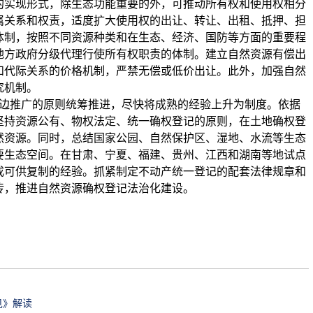
的实现形式，除生态功能重要的外，可推动所有权和使用权相分
属关系和权责，适度扩大使用权的出让、转让、出租、抵押、担
体制，按照不同资源种类和在生态、经济、国防等方面的重要程
地方政府分级代理行使所有权职责的体制。建立自然资源有偿出
和代际关系的价格机制，严禁无偿或低价出让。此外，加强自然
究机制。
边推广的原则统筹推进，尽快将成熟的经验上升为制度。依据
坚持资源公有、物权法定、统一确权登记的原则，在土地确权登
然资源。同时，总结国家公园、自然保护区、湿地、水流等生态
要生态空间。在甘肃、宁夏、福建、贵州、江西和湖南等地试点
成可供复制的经验。抓紧制定不动产统一登记的配套法律规章和
传，推进自然资源确权登记法治化建设。
见》解读