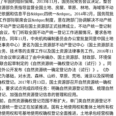
牢固的组织保障。2013年11月，国务院常务会议决定，整合
资源部负责指导监督全国土地、房屋、草原、林地、海域等不动
信息平台&ldquo;四统一&rdquo;。2014年2月，国务院批
记工作部际联席会议&rdquo;制度，意在跨部门协调解决不动产统
，不动产登记局在国土资源部正式挂牌成立，不动产统一登记制
开会议，专门听取全国不动产统一登记工作进展情况，要求各地
合。同年11月，中央机构编制委员会办公室批复同意中国土地
处事务中心）更名为国土资源部不动产登记中心（国土资源部法
务、技术等的支撑工作以及国土资源法律事务工作。2016年11
九次会议审议通过了由中央编办、国土资源部、财政部、环境保
门联合起草制定的《自然资源统一确权登记办法（试行）》。同
，对外公开发布《自然资源统一确定登记办法（试行）》。《办
记为基础，对水流、森林、山岭、草原、荒地、滩涂以及探明储
登记。2017年1月13日，国土资源部召开自然资源统一确权
务，要求试点完成四项任务：明确自然资源登记范围、梳理自然
登记、加强自然资源登记信息的管理和应用。
前，自然资源确权登记范围不断扩大，单门类自然资源登记不
资源统一登记正在加紧推进。国有土地使用权和集体土地所有权
地使用权和宅基地使用权确权登记全面推进，土地承包经营权确