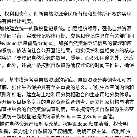
、权利和责任。创新自然资源全民所有权和集体所有权的实现
源有偿出让制度。
加快建立统一的确权登记系统。加强组织领导，强化自然资源
理基础平台，实现登记客体审批、交易和登记信息在有关部门间
dquo;信息孤岛&rdquo;。加强自然资源登记信息的管理和应
询系统，依法向社会公开登记结果，切实保护利益相关方的核心
内容除了要登记自然资源的数量、质量、面积和用途之外，还应
上。此外，还要严格按照自然资源确权登记的时间表推进，确保
测，基本摸清各类自然资源的家底。自然资源分类调查和动态
家底、强化生态保护具有至关重要的意义。加强生态空间内涵和
原则和标准，建立与土地利用分类相融合的生态用地分类体系。
要开展多目标多专业的自然资源综合调查，建立国家机构与地方
调查相结合的自然资源调查制度，基本摸清各类自然资源生态空
一确权登记提供可靠的&ldquo;本底&rdquo;基础。
自然资源产权制度改革。按照&ldquo;归属清晰、权责明
制不动摇，着力健全自然资源产权制度，明确产权主体、权利和责