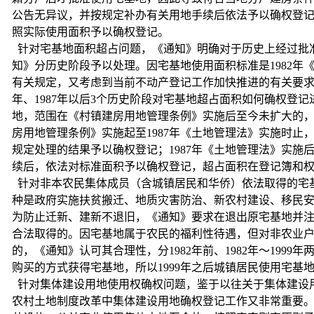
公告无异议，并按规定补办有关用地手续后依法予以确权登
照实际使用面积予以确权登记。
针对宅基地面积超占问题，《通知》明确对于历史上经过批
知》分历史阶段予以处理。因宅基地使用面积标准是1982年
有关规定，又考虑到当前不动产登记工作加快推进的有关要求以及
年、1987年以后3个历史阶段对宅基地超占面积如何确权登
地，范围在《村镇建房用地管理条例》实施后至今未扩大的，
房用地管理条例》实施起至1987年《土地管理法》实施时
规定处理的结果予以确权登记；1987年《土地管理法》实
续后，依法对标准面积予以确权登记，超占面积在登记簿和
针对非本农民集体成员（含城镇居民和华侨）依法取得的宅
种是政府实施扶贫搬迁、地质灾害防治、新农村建设、移民
为防止迁新、建新不退旧，《通知》要求在退出原宅基地并注
合法取得的。因宅基地属于农民的福利性待遇，但对非农业
的，《通知》认可其合理性，分1982年前、1982年～199
购买的方式获得宅基地，所以1999年之后城镇居民使用宅基
针对集体建设用地使用权确权问题，鉴于以往关于集体建设
农村土地制度改革中集体建设用地确权登记工作又非常重要。