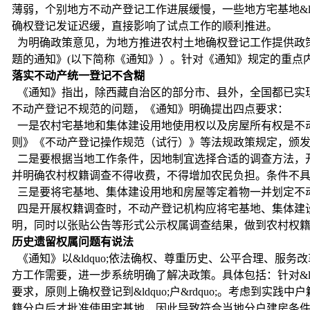
薄弱，个别地方不动产登记工作进展缓慢，一些地方宅基地&ld
确权登记发证迟缓，直接影响了试点工作的顺利推进。
为明确政策意见，为地方推进农村土地确权登记工作提供政
题的通知》(以下简称《通知》）。针对《通知》规定的重点
落实不动产统一登记不含糊
《通知》指出，除西藏自治区的部分市、县外，全国都已实现不动
不动产登记不规范的问题，《通知》明确提出四点要求：
一是农村宅基地和集体建设用地使用权以及房屋所有权是不
则》《不动产登记操作规范（试行）》等法规政策规定，颁
二是要根据当地工作条件，因地制宜选择合适的调查方法，
并明确农村权籍调查不得收费，不得增加农民负担。条件不
三是要将宅基地、集体建设用地和房屋等定着物一并划定不动产单元
四是开展权籍调查时，不动产登记机构应将宅基地、集体建
明，同时以张贴公告等形式公示权属调查结果，做到农村权
历史遗留权属问题有说法
《通知》以&ldquo;依法确权、尊重历史、公平合理、服务
方工作需要，进一步系统明确了解决政策。具体包括：针对&ldquo;
要求，原则上确权登记到&ldquo;户&rdquo;。考虑
籍分户后才批准使用宅基地，因此导致符合当地分户建房条