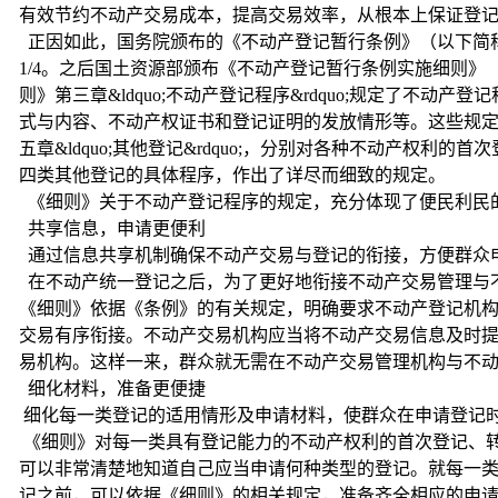
有效节约不动产交易成本，提高交易效率，从根本上保证登
正因如此，国务院颁布的《不动产登记暂行条例》（以下简
1/4。之后国土资源部颁布《不动产登记暂行条例实施细则
则》第三章&ldquo;不动产登记程序&rdquo;规定了
式与内容、不动产权证书和登记证明的发放情形等。这些规定适用
五章&ldquo;其他登记&rdquo;，分别对各种不动产
四类其他登记的具体程序，作出了详尽而细致的规定。
《细则》关于不动产登记程序的规定，充分体现了便民利民的思想
共享信息，申请更便利
通过信息共享机制确保不动产交易与登记的衔接，方便群众
在不动产统一登记之后，为了更好地衔接不动产交易管理与不动产
《细则》依据《条例》的有关规定，明确要求不动产登记机
交易有序衔接。不动产交易机构应当将不动产交易信息及时
易机构。这样一来，群众就无需在不动产交易管理机构与不
细化材料，准备更便捷
细化每一类登记的适用情形及申请材料，使群众在申请登记
《细则》对每一类具有登记能力的不动产权利的首次登记、
可以非常清楚地知道自己应当申请何种类型的登记。就每一
记之前，可以依据《细则》的相关规定，准备齐全相应的申